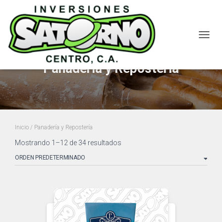
CAMBI
Panadería y Repostería
Inicio
/ Panadería y Repostería
Mostrando 1–12 de 34 resultados