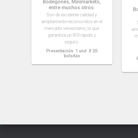
Bodegones, Minimarkets,
entre muchos otros.
B
Son de excelente calidad y
ampliamente reconocidos en el
mercado venezolano, lo que
amp
garantiza un ROI rápido y
m
seguro.
Presentación: 1 und. X 20
bolsitas