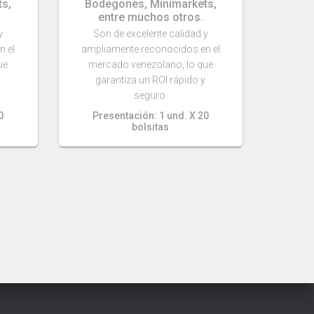
s,
Bodegones, Minimarkets,
entre muchos otros.
y
Son de excelente calidad y
n el
ampliamente reconocidos en el
ue
mercado venezolano, lo que
y
garantiza un ROI rápido y
seguro.
0
Presentación: 1 und. X 20
bolsitas