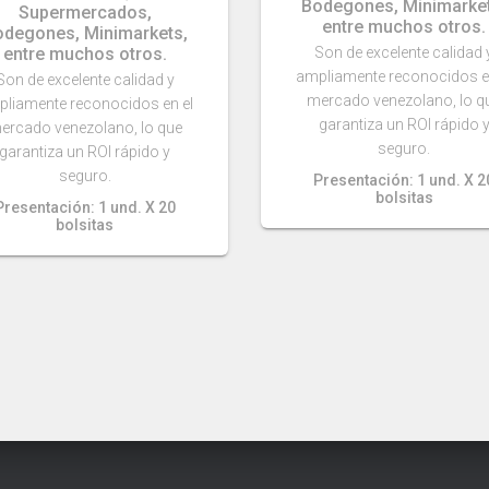
Bodegones, Minimarket
Supermercados,
entre muchos otros.
odegones, Minimarkets,
entre muchos otros.
Son de excelente calidad 
ampliamente reconocidos e
Son de excelente calidad y
mercado venezolano, lo q
liamente reconocidos en el
garantiza un ROI rápido 
ercado venezolano, lo que
seguro.
garantiza un ROI rápido y
seguro.
Presentación: 1 und. X 2
bolsitas
Presentación: 1 und. X 20
bolsitas