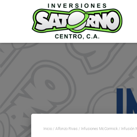
Inicio
/
Alfonzo Rivas
/
Infusiones McCormick
/ Infusión