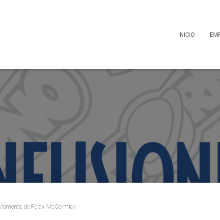
INICIO
EM
 Momento de Relax McCormick