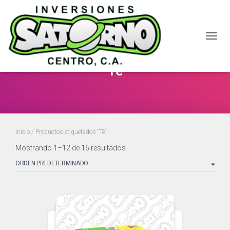
CAMBI
Té
Inicio
/ Productos etiquetados “Té”
Mostrando 1–12 de 16 resultados