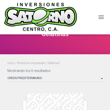
CAMBI
Gelatinas
Inicio
/ Productos etiquetados “Gelatinas”
Mostrando los 6 resultados